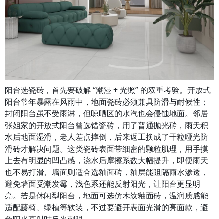
阳台选瓷砖，首先要破解 “潮湿 + 光照” 的双重考验。开放式
阳台常年暴露在风雨中，地面瓷砖必须兼具防滑与耐候性；
封闭阳台虽不受雨淋，但晾晒区的水汽也会侵蚀地面。邻居
张姐家的开放式阳台曾选错瓷砖，用了普通抛光砖，雨天积
水后地面湿滑，老人差点摔倒，后来返工换成了干粒哑光防
滑砖才解决问题。这类瓷砖表面带细密的颗粒肌理，用手摸
上去有明显的凹凸感，浇水后摩擦系数大幅提升，即便雨天
也不易打滑。墙面则适合选釉面砖，釉层能阻隔雨水渗透，
避免墙面受潮发霉，浅色系还能反射阳光，让阳台更显明
亮。若是休闲型阳台，地面可选仿木纹釉面砖，温润质感能
适配藤椅、绿植等软装，不过要避开表面光滑的亮面款，避