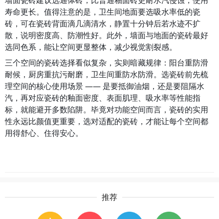
墙面瓷砖建议选通体砖，比普通釉面砖更耐水汽侵蚀，使用
寿命更长。值得注意的是，卫生间地面要选吸水率低的瓷
砖，可在瓷砖背面滴几滴清水，静置十分钟后若水迹不扩
散，说明密度高、防潮性好。此外，墙面与地面的瓷砖最好
选同色系，能让空间更显整体，减少视觉割裂感。
三个空间的瓷砖选择看似复杂，实则暗藏规律：阳台重防滑
耐候，厨房重抗污耐磨，卫生间重防水防滑。选瓷砖前先梳
理空间的核心使用场景 —— 是要抵御油烟，还是要阻隔水
汽，再对应瓷砖的釉面密度、表面肌理、吸水率等性能指
标，就能避开多数陷阱。毕竟对功能空间而言，瓷砖的实用
性永远比颜值更重要，选对适配的瓷砖，才能让每个空间都
用得舒心、住得安心。
推荐