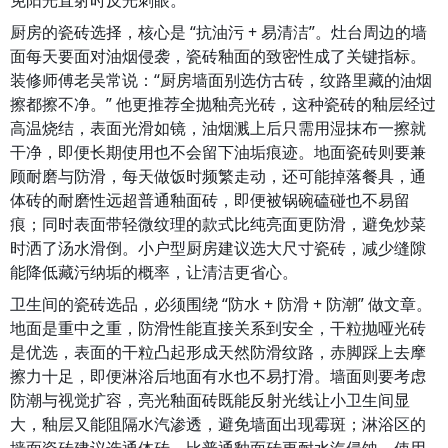
免阳光直射时反光刺眼。
厨房的瓷砖选择，核心是 “抗油污 + 易清洁”。灶台周边的墙
面每天要面对油烟侵袭，瓷砖釉面的致密性成了关键指标。
装修师傅老吴常说：“厨房墙面别选仿古砖，纹路里藏的油烟
擦都擦不净。” 他更推荐全抛釉亮光砖，这种瓷砖的釉层经过
高温烧结，表面光滑如镜，油烟溅上后只需用湿抹布一擦就
干净，即便长期使用也不会留下油垢痕迹。地面瓷砖则要兼
顾耐磨与防滑，每天做饭时频繁走动，还可能掉落餐具，通
体砖的耐磨性远超普通釉面砖，即便被锅碗磕碰也不易留
痕；同时表面带轻微纹理的款式比纯亮面更防滑，避免炒菜
时洒了汤水滑倒。小户型厨房建议选大尺寸瓷砖，减少缝隙
能降低藏污纳垢的概率，让清洁更省心。
卫生间的瓷砖选品，必须围绕 “防水 + 防滑 + 防潮” 做文章。
地面是重中之重，防滑性能直接关系到安全，干粒抛哑光砖
是优选，表面的干粒凸起形成天然防滑纹路，赤脚踩上去摩
擦力十足，即便淋浴后地面有水也不易打滑。墙面则要考虑
防潮与视觉扩容，亮光釉面砖既能反射光线让小卫生间显
大，釉层又能阻隔水汽渗透，避免墙面出现霉斑；淋浴区的