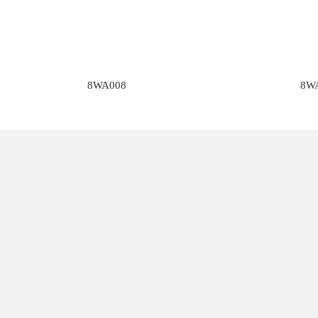
8WA008
8W