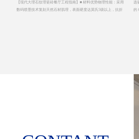
：采用
选瓷砖时，尺寸的抉择往往比花色更让人纠结。从常见
装
抗折
的 600x1200mm 到动辄 2400x1200mm 的超大规格，不同尺寸不仅
清
塑造出截然不同的空间质感，背后
接
天津融创